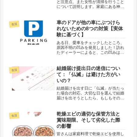
と注意点、また女性が清掃を行うこと
について説明します。家庭にある神棚
は、神様を祭るための聖地です。しか
し、神棚の習慣やルールを完全に把握
している人は多くありません。ここで
車のドアが他の車にぶつけら
生活
は、神棚を清掃する適切な時期、その
れないための8つの対策【実体
目...
験に基づく】
ある日、愛車をチェックしたところ、
原因不明の凹みを発見しました！訪れ
たディーラーによると、この凹みは大
型車のドアが当たった跡があるそうで
す。おそらく駐車場での出来事だと思
われます。通常運転中なら気が付いた
結婚届け提出日の迷信につい
生活
でしょうが、不在の間に起こったよう
て：「仏滅」は避けた方がい
で...
いの？
結婚届けを出す日に「仏滅」が当たっ
た場合の対応。大切な日を選んで結婚
届けを出そうとしたら、もしもその日
が「仏滅」だったらどうするべきでし
ょうか？「仏滅」の日に結婚届けを出
すのは避けるべきなのでしょうか、そ
乾燥エビの適切な保管方法と
生活
れとも気にしなくても大丈夫なのでし
賞味期限、そして劣化した際
ょ...
の影響
皆さんは家庭料理で乾燥エビを使用し