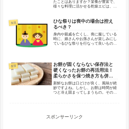
たことはありますか？栄養が豊富で、
様々な料理に活かせる乾燥エビは、ぜ
ひとも試してみてほしい食材です。た
だし、乾燥エビをどうやって長持ちさ
せるかについて疑問を持っている人も
ひな祭りは喪中の場合は控え
生活
いるでしょう。乾燥エビはどのくらい
るべき？
の...
身内や親戚を亡くし、喪に服している
時に、娘さんやお孫さんが楽しみにし
ているひな祭りを行なって良いものか
どうかについて考えますよね。そこ
で、ひな祭りの起源なども含めて、喪
中におけるひな祭りの考え方について
ご紹介します。◇ひな祭りの起源や由
お餅が固くならない保存法と
生活
来と...
硬くなったお餅の再活用法！
柔らかさを保つ焼き方も併せ
てご紹介！
新鮮なお餅は口どけが良く、風味が絶
妙ですよね。しかし、お餅は時間が経
つと冷え固まってしまうもの。そのた
めの保存方法として、以下の工夫が可
能です。・砂糖を混ぜる・少しの温か
さが残る状態でラップに包み、冷凍す
る・団子粉で覆い、クッキングシート
で...
スポンサーリンク