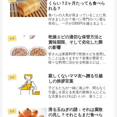
くらい？2ヶ月たっても食べら
れる？
食パンの人気が高まっていることに気
付きましたか？食パン専門のパン屋も
存在し、一斤が1000円を越えるような
高級パンも販売されています。加え
て、スーパーマーケットの魅力的な取
引に惹かれ、ついつい食パンをたくさ
乾燥エビの適切な保管方法と
生活
ん買ってしまった経験はありません
賞味期限、そして劣化した際
か...
の影響
皆さんは家庭料理で乾燥エビを使用し
たことはありますか？栄養が豊富で、
様々な料理に活かせる乾燥エビは、ぜ
ひとも試してみてほしい食材です。た
だし、乾燥エビをどうやって長持ちさ
せるかについて疑問を持っている人も
親しくないママ友へ贈る引越
生活
いるでしょう。乾燥エビはどのくらい
しの挨拶言葉
の...
子どもたちが一緒に遊ぶ中、間もなく
引越しを迎える友達の親御さんにどん
な言葉をかければいいか、迷うことが
ありますよね。子供たちが仲良くして
いても、その親御さんとはそこまで親
しくないこともあります。子供を通じ
滑る玉ねぎの謎：それは腐敗
生活
ての関わりはあっても、親同士があま
の兆し？それともまだ食べら