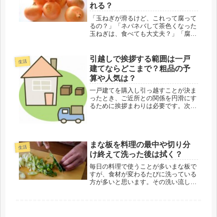
り...
れる？
「玉ねぎが滑るけど、これって腐って
るの？」「ネバネバして茶色くなった
玉ねぎは、食べても大丈夫？」「腐っ
た玉ねぎと食べられる玉ねぎ、どう見
分けたらいいの？」私たちのキッチン
で頻繁に使われる玉ねぎは、多くの家
引越しで挨拶する範囲は一戸
生活
庭に欠かせない食材です。カレーや煮
建てならどこまで？粗品の予
込...
算や人気は？
一戸建てを購入し引っ越すことが決ま
ったとき、ご近所との関係を円滑にす
るために挨拶まわりは必要です。次に
気になってくるのが、どこまで回れば
良いのか、ご挨拶に持って行く粗品は
どんなものが良いのか、また、予算は
どのくらいなのか、ですよね。そこ
まな板を料理の最中や切り分
で、...
生活
け終えて洗った後は拭く？
毎日の料理で使うことが多いまな板で
すが、食材が変わるたびに洗っている
方が多いと思います。その洗い流した
まな板を拭いてから別の食材を切りま
すか？それとも濡れたままで切ります
か？そこでこの記事では、どうしてい
るのか気になる（ならない方も）よそ