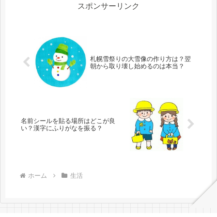
の...
スポンサーリンク
札幌雪祭りの大雪像の作り方は？翌
朝から取り壊し始めるのは本当？
名前シールを貼る場所はどこが良
い？漢字にふりがなを振る？
ホーム
生活