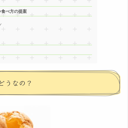
い食べ方の提案
グ
どうなの？