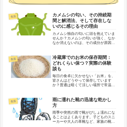
カメムシの匂い、その持続期
生活
間と解消法、そして存在しな
いのに感じるその理由
カメムシ独自の匂いに頭を抱えていま
せんか？カメムシの匂いが強く、なか
なか消えないのは、その成分が原因と
なっています。しかし、その特性を理
解して適切に対処することで、匂いを
早い段階でなくすことも可能です。ご
冷蔵庫でのお米の保存期間：
生活
安心ください。この記事では、カメム
どれくらい保つ？実際の体験
シ...
談も
毎日の食卓に欠かせない「お米」を、
皆さんはどうやって保存しています
か？普通は暗くて涼しい場所で常温保
存することが多いですが、冷蔵庫で保
管すると、お米の鮮度や風味を長く保
つことができます。この記事では、お
雨に濡れた靴の迅速な乾かし
生活
米の冷蔵保存に関する以下の点を詳し
方
く説...
雨季や突然の雨で靴がびしょ濡れにな
ることはよくあります。子どものスニ
ーカーや大人の革靴など、家族の靴が
同時に濡れてしまうと、乾燥が大変で