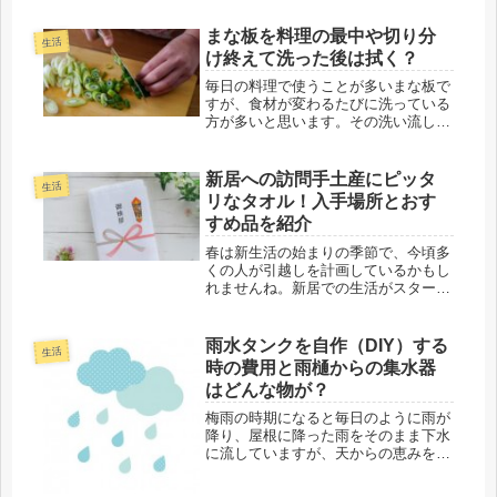
すよね。一晩できちんと乾かすにはど
うしたらいいのでしょうか。ここで
まな板を料理の最中や切り分
生活
は、雨で濡れた靴を素早く乾かす方法
け終えて洗った後は拭く？
につ...
毎日の料理で使うことが多いまな板で
すが、食材が変わるたびに洗っている
方が多いと思います。その洗い流した
まな板を拭いてから別の食材を切りま
すか？それとも濡れたままで切ります
か？そこでこの記事では、どうしてい
新居への訪問手土産にピッタ
生活
るのか気になる（ならない方も）よそ
リなタオル！入手場所とおす
の...
すめ品を紹介
春は新生活の始まりの季節で、今頃多
くの人が引越しを計画しているかもし
れませんね。新居での生活がスタート
したら、近所への挨拶回りを考えるで
しょう。しかし、何も持たずにそのま
ま訪問する訳にはいきませんよね。そ
雨水タンクを自作（DIY）する
生活
れにおすすめの手土産がタオルなら、
時の費用と雨樋からの集水器
こ...
はどんな物が？
梅雨の時期になると毎日のように雨が
降り、屋根に降った雨をそのまま下水
に流していますが、天からの恵みをた
だ捨てているようなもの。この雨水を
雨水タンクなどに溜めておけば、植物